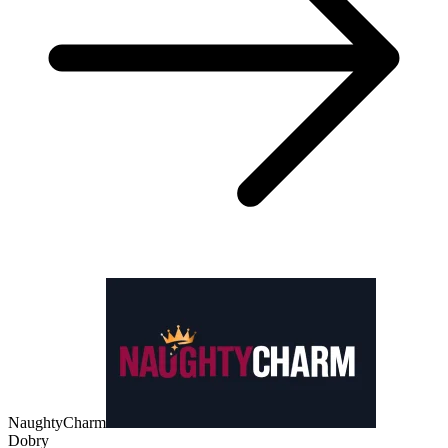
NaughtyCharm
Dobry