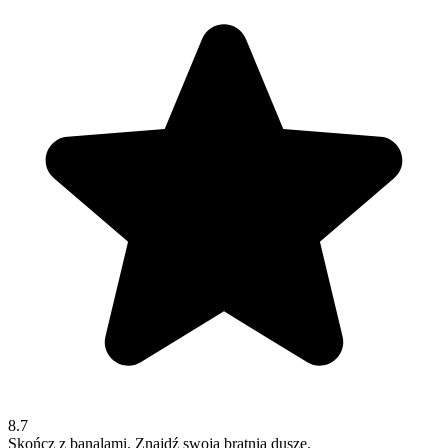
8.7
Skończ z banalami. Znajdź swoją bratnią duszę.